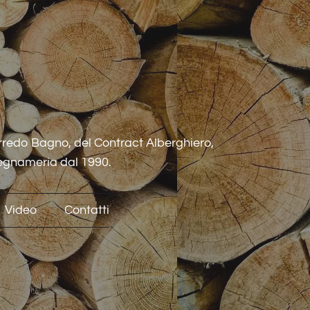
rredo Bagno, del Contract Alberghiero,
legnameria dal 1990.
Video
Contatti