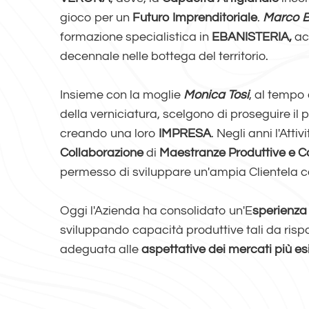
gioco per un
Futuro Imprenditoriale
.
Marco B
formazione specialistica in
EBANISTERIA,
ac
decennale nelle bottega del territorio.
Insieme con la moglie
Monica Tosi
, al tempo
della verniciatura, scelgono di proseguire il 
creando una loro
IMPRESA
. Negli anni l'Atti
Collaborazione
di
Maestranze Produttive e 
permesso di sviluppare un'ampia Clientela 
Oggi l'Azienda ha consolidato un'E
sperienza
sviluppando capacità produttive tali da ris
adeguata alle
aspettative dei mercati più esi