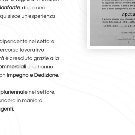
onfante
, dopo una
quisisce un'esperienza
 dipendente nel settore
percorso lavorativo
vità è cresciuta grazie alla
Commerciali
che hanno
con
Impegno e Dedizione.
 pluriennale
nel settore,
pondere in maniera
genti.