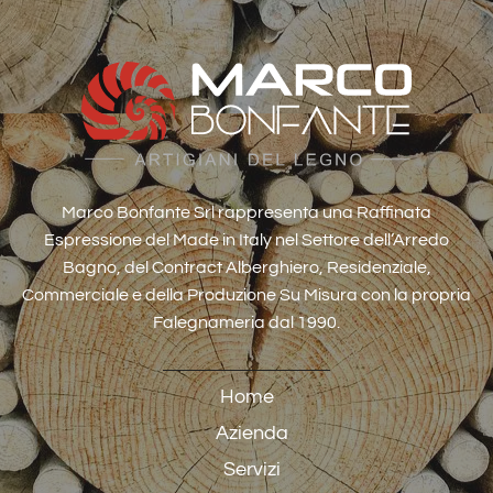
Marco Bonfante Srl rappresenta una Raffinata
Espressione del Made in Italy nel Settore dell’Arredo
Bagno, del Contract Alberghiero, Residenziale,
Commerciale e della Produzione Su Misura con la propria
Falegnameria dal 1990.
Home
Azienda
Servizi